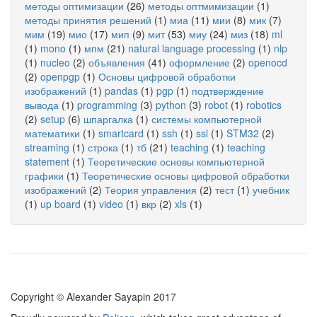
методы оптимизации
(26)
методы оптмимизации
(1)
методы принятия решений
(1)
миа
(11)
мии
(8)
мик
(7)
мим
(19)
мио
(17)
мип
(9)
мит
(53)
миу
(24)
миз
(18)
ml
(1)
mono
(1)
мпм
(21)
natural language processing
(1)
nlp
(1)
nucleo
(2)
объявления
(41)
оформление
(2)
openocd
(2)
openpgp
(1)
Основы цифровой обработки
изображений
(1)
pandas
(1)
pgp
(1)
подтверждение
вывода
(1)
programming
(3)
python
(3)
robot
(1)
robotics
(2)
setup
(6)
шпаргалка
(1)
системы компьютерной
математики
(1)
smartcard
(1)
ssh
(1)
ssl
(1)
STM32
(2)
streaming
(1)
строка
(1)
тб
(21)
teaching
(1)
teaching
statement
(1)
Теоретические основы компьютерной
графики
(1)
Теоретические основы цифровой обработки
изображений
(2)
Теория управления
(2)
тест
(1)
учебник
(1)
up board
(1)
video
(1)
вкр
(2)
xls
(1)
Copyright © Alexander Sayapin 2017