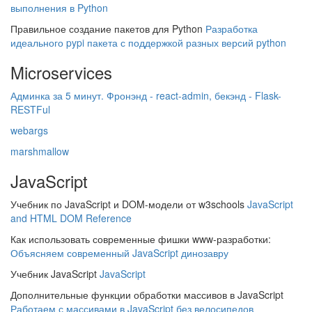
выполнения в Python
Правильное создание пакетов для Python
Разработка
идеального pypi пакета с поддержкой разных версий python
Microservices
Админка за 5 минут. Фронэнд - react-admin, бекэнд - Flask-
RESTFul
webargs
marshmallow
JavaScript
Учебник по JavaScript и DOM-модели от w3schools
JavaScript
and HTML DOM Reference
Как использовать современные фишки www-разработки:
Объясняем современный JavaScript динозавру
Учебник JavaScript
JavaScript
Дополнительные функции обработки массивов в JavaScript
Работаем с массивами в JavaScript без велосипедов