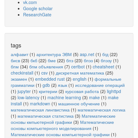
vk.com
Google scholar
ResearchGate
tags
алфавит
(1)
архитектура ЭВМ
(5)
asp.net
(1)
бгд
(22)
бисв
(23)
бкб
(22)
бме
(22)
бпэ
(23)
бпэз
(4)
бпэзу
(1)
бпм
(34)
бпм объявления
(7)
certbot
(1)
cheatsheet
(1)
checkinstall
(1)
csv
(1)
дискретная математика
(25)
экзамен
(1)
embedded rust
(2)
english
(1)
формальные
грамматики
(1)
gdb
(2)
язык
(1)
исследование операций
(1)
jupyter
(1)
критерии
(2)
курсовая работа
(2)
lighttpd
(2)
low-latency
(1)
machine learning
(3)
make
(1)
make
install
(1)
markdown
(1)
машинное обучение
(1)
математическая лингвистика
(1)
математическая логика
(1)
математическая статистика
(3)
Математические
основы кмпьютерной графики
(3)
Математические
основы компьютерного моделирования
(1)
Математические основы компьютерной графики
(1)