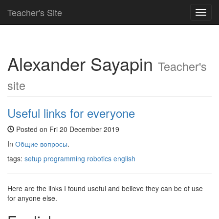
Teacher's Site
Toggl
navig
Alexander Sayapin
Teacher's
site
Useful links for everyone
Posted on Fri 20 December 2019
In
Общие вопросы
.
tags:
setup
programming
robotics
english
Here are the links I found useful and believe they can be of use
for anyone else.