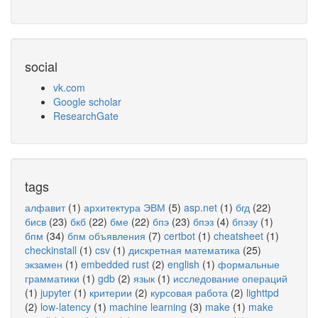
social
vk.com
Google scholar
ResearchGate
tags
алфавит
(1)
архитектура ЭВМ
(5)
asp.net
(1)
бгд
(22)
бисв
(23)
бкб
(22)
бме
(22)
бпэ
(23)
бпэз
(4)
бпэзу
(1)
бпм
(34)
бпм объявления
(7)
certbot
(1)
cheatsheet
(1)
checkinstall
(1)
csv
(1)
дискретная математика
(25)
экзамен
(1)
embedded rust
(2)
english
(1)
формальные
грамматики
(1)
gdb
(2)
язык
(1)
исследование операций
(1)
jupyter
(1)
критерии
(2)
курсовая работа
(2)
lighttpd
(2)
low-latency
(1)
machine learning
(3)
make
(1)
make