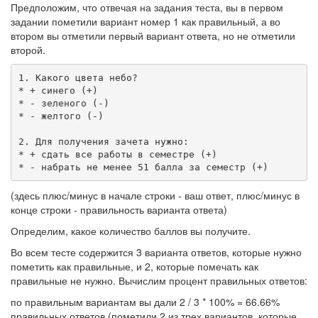
Предположим, что отвечая на задания теста, вы в первом
задании пометили вариант номер 1 как правильный, а во
втором вы отметили первый вариант ответа, но не отметили
второй.
1.
Какого
цвета
небо
?
*
+
синего
(
+
)
*
-
зеленого
(
-
)
*
-
желтого
(
-
)
2.
Для
получения
зачета
нужно
:
*
+
сдать
все
работы
в
семестре
(
+
)
*
-
набрать
не
менее
51
балла
за
семестр
(
+
)
(здесь плюс/минус в начале строки - ваш ответ, плюс/минус в
конце строки - правильность варианта ответа)
Определим, какое количество баллов вы получите.
Во всем тесте содержится 3 варианта ответов, которые нужно
пометить как правильные, и 2, которые помечать как
правильные не нужно. Вычислим процент правильных ответов:
по правильным вариантам вы дали 2 / 3 * 100% = 66.66%
правильных ответов (пометили 2 из трех вариантов, которые