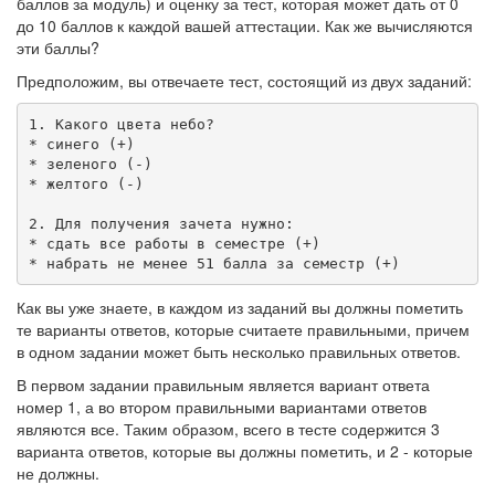
баллов за модуль) и оценку за тест, которая может дать от 0
до 10 баллов к каждой вашей аттестации. Как же вычисляются
эти баллы?
Предположим, вы отвечаете тест, состоящий из двух заданий:
1.
Какого
цвета
небо
?
*
синего
(
+
)
*
зеленого
(
-
)
*
желтого
(
-
)
2.
Для
получения
зачета
нужно
:
*
сдать
все
работы
в
семестре
(
+
)
*
набрать
не
менее
51
балла
за
семестр
(
+
)
Как вы уже знаете, в каждом из заданий вы должны пометить
те варианты ответов, которые считаете правильными, причем
в одном задании может быть несколько правильных ответов.
В первом задании правильным является вариант ответа
номер 1, а во втором правильными вариантами ответов
являются все. Таким образом, всего в тесте содержится 3
варианта ответов, которые вы должны пометить, и 2 - которые
не должны.