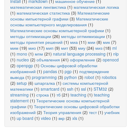
install
(1)
markdown
(1)
машинное обучение
(1)
математическая лингвистика
(1)
математическая логика
(1)
математическая статистика
(3)
Математические
основы кмпьютерной графики
(3)
Математические
основы компьютерного моделирования
(1)
Математические основы компьютерной графики
(1)
методы оптимизации
(26)
методы оптмимизации
(1)
методы принятия решений
(1)
миа
(11)
мии
(8)
мик
(7)
мим
(19)
мио
(17)
мип
(9)
мит
(53)
миу
(24)
миз
(18)
ml
(1)
mono
(1)
мпм
(21)
natural language processing
(1)
nlp
(1)
nucleo
(2)
объявления
(41)
оформление
(2)
openocd
(2)
openpgp
(1)
Основы цифровой обработки
изображений
(1)
pandas
(1)
pgp
(1)
подтверждение
вывода
(1)
programming
(3)
python
(3)
robot
(1)
robotics
(2)
setup
(6)
шпаргалка
(1)
системы компьютерной
математики
(1)
smartcard
(1)
ssh
(1)
ssl
(1)
STM32
(2)
streaming
(1)
строка
(1)
тб
(21)
teaching
(1)
teaching
statement
(1)
Теоретические основы компьютерной
графики
(1)
Теоретические основы цифровой обработки
изображений
(2)
Теория управления
(2)
тест
(1)
учебник
(1)
up board
(1)
video
(1)
вкр
(2)
xls
(1)