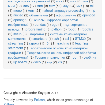
методы принятия решений
(1)
миа
(11)
мии
(8)
мик
(7)
мим
(19)
мио
(17)
мип
(9)
мит
(53)
миу
(24)
миз
(18)
ml
(1)
mono
(1)
мпм
(21)
natural language processing
(1)
nlp
(1)
nucleo
(2)
объявления
(41)
оформление
(2)
openocd
(2)
openpgp
(1)
Основы цифровой обработки
изображений
(1)
pandas
(1)
pgp
(1)
подтверждение
вывода
(1)
programming
(3)
python
(3)
robot
(1)
robotics
(2)
setup
(6)
шпаргалка
(1)
системы компьютерной
математики
(1)
smartcard
(1)
ssh
(1)
ssl
(1)
STM32
(2)
streaming
(1)
строка
(1)
тб
(21)
teaching
(1)
teaching
statement
(1)
Теоретические основы компьютерной
графики
(1)
Теоретические основы цифровой обработки
изображений
(2)
Теория управления
(2)
тест
(1)
учебник
(1)
up board
(1)
video
(1)
вкр
(2)
xls
(1)
Copyright © Alexander Sayapin 2017
Proudly powered by
Pelican
, which takes great advantage of
Python
.