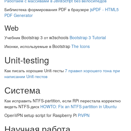
Работаем с массивами в JavaScript без велосипедов
Библиотека формирования PDF в браузере
jsPDF - HTML5
PDF Generator
Web
Учебник Bootstrap 3 от w3schools
Bootstrap 3 Tutorial
Иконки, используемые в Bootstrap
The Icons
Unit-testing
Как писать хорошие Unit-тесты
7 правил хорошего тона при
написании Unit-тестов
Система
Как исправить NTFS-partition, если RPi перестала корректно
видеть NTFS-диск
HOWTO: Fix an NTFS partition in Ubuntu
OpenVPN setup script for Raspberry Pi
PiVPN
Научная работа