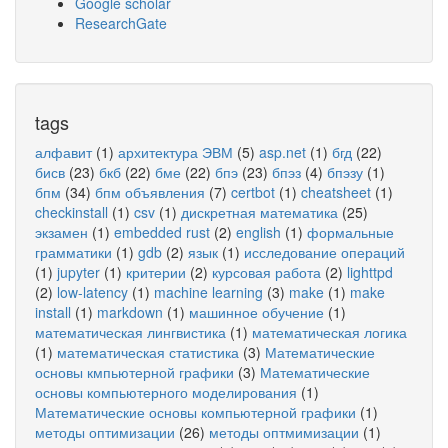
Google scholar
ResearchGate
tags
алфавит
(1)
архитектура ЭВМ
(5)
asp.net
(1)
бгд
(22)
бисв
(23)
бкб
(22)
бме
(22)
бпэ
(23)
бпэз
(4)
бпэзу
(1)
бпм
(34)
бпм объявления
(7)
certbot
(1)
cheatsheet
(1)
checkinstall
(1)
csv
(1)
дискретная математика
(25)
экзамен
(1)
embedded rust
(2)
english
(1)
формальные
грамматики
(1)
gdb
(2)
язык
(1)
исследование операций
(1)
jupyter
(1)
критерии
(2)
курсовая работа
(2)
lighttpd
(2)
low-latency
(1)
machine learning
(3)
make
(1)
make
install
(1)
markdown
(1)
машинное обучение
(1)
математическая лингвистика
(1)
математическая логика
(1)
математическая статистика
(3)
Математические
основы кмпьютерной графики
(3)
Математические
основы компьютерного моделирования
(1)
Математические основы компьютерной графики
(1)
методы оптимизации
(26)
методы оптмимизации
(1)