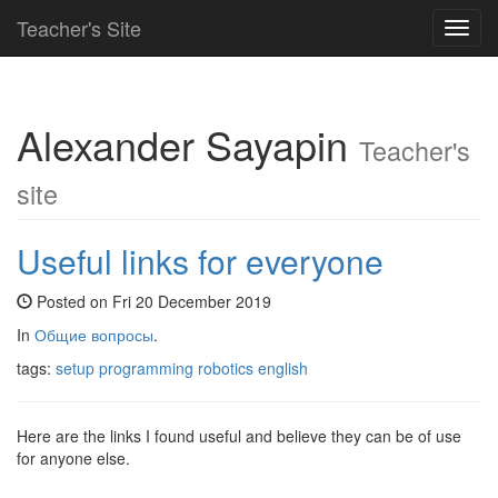
Teacher's Site
Toggl
navig
Alexander Sayapin
Teacher's
site
Useful links for everyone
Posted on Fri 20 December 2019
In
Общие вопросы
.
tags:
setup
programming
robotics
english
Here are the links I found useful and believe they can be of use
for anyone else.