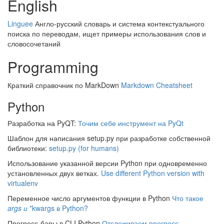
English
Linguee
Англо-русский словарь и система контекстуального
поиска по переводам, ищет примеры использования слов и
словосочетаний
Programming
Краткий справочник по MarkDown
Markdown Cheatsheet
Python
Разработка на PyQT:
Точим себе инструмент на PyQt
Шаблон для написания setup.py при разработке собственной
библиотеки:
setup.py (for humans)
Использование указанной версии Python при одновременно
установленных двух ветках.
Use different Python version with
virtualenv
Переменное число аргументов функции в Python
Что такое
args и
*kwargs в Python?
Прогресс-бары в CLI Python
Отслеживаем прогресс