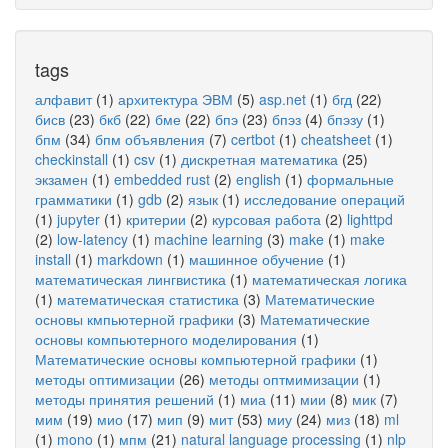
tags
алфавит
(1)
архитектура ЭВМ
(5)
asp.net
(1)
бгд
(22)
бисв
(23)
бкб
(22)
бме
(22)
бпэ
(23)
бпэз
(4)
бпэзу
(1)
бпм
(34)
бпм объявления
(7)
certbot
(1)
cheatsheet
(1)
checkinstall
(1)
csv
(1)
дискретная математика
(25)
экзамен
(1)
embedded rust
(2)
english
(1)
формальные
грамматики
(1)
gdb
(2)
язык
(1)
исследование операций
(1)
jupyter
(1)
критерии
(2)
курсовая работа
(2)
lighttpd
(2)
low-latency
(1)
machine learning
(3)
make
(1)
make
install
(1)
markdown
(1)
машинное обучение
(1)
математическая лингвистика
(1)
математическая логика
(1)
математическая статистика
(3)
Математические
основы кмпьютерной графики
(3)
Математические
основы компьютерного моделирования
(1)
Математические основы компьютерной графики
(1)
методы оптимизации
(26)
методы оптмимизации
(1)
методы принятия решений
(1)
миа
(11)
мии
(8)
мик
(7)
мим
(19)
мио
(17)
мип
(9)
мит
(53)
миу
(24)
миз
(18)
ml
(1)
mono
(1)
мпм
(21)
natural language processing
(1)
nlp