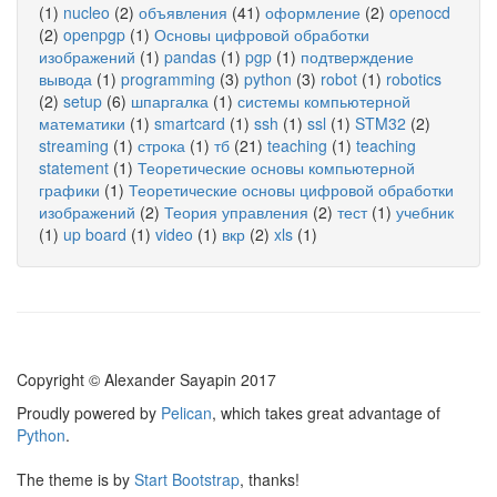
(1)
nucleo
(2)
объявления
(41)
оформление
(2)
openocd
(2)
openpgp
(1)
Основы цифровой обработки
изображений
(1)
pandas
(1)
pgp
(1)
подтверждение
вывода
(1)
programming
(3)
python
(3)
robot
(1)
robotics
(2)
setup
(6)
шпаргалка
(1)
системы компьютерной
математики
(1)
smartcard
(1)
ssh
(1)
ssl
(1)
STM32
(2)
streaming
(1)
строка
(1)
тб
(21)
teaching
(1)
teaching
statement
(1)
Теоретические основы компьютерной
графики
(1)
Теоретические основы цифровой обработки
изображений
(2)
Теория управления
(2)
тест
(1)
учебник
(1)
up board
(1)
video
(1)
вкр
(2)
xls
(1)
Copyright © Alexander Sayapin 2017
Proudly powered by
Pelican
, which takes great advantage of
Python
.
The theme is by
Start Bootstrap
, thanks!