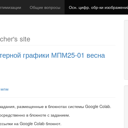
птимизации
Общие вопросы
Осн. цифр. обр-ки изображени
cher's site
терной графики МПМ25-01 весна
мпм
задания, размещенные в блокнотах системы Google Colab.
средственно в блокноте с заданием.
сылки на Google Colab блокнот.