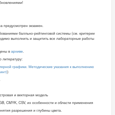
обновлениями!
са предусмотрен экзамен.
ебованиями балльно-рейтинговой системы (см. критерии
бходимо выполнить и защитить все лабораторные работы
дены в
архиве
.
 литературу:
терной графики. Методические указания к выполнению
инт)
)
.
стровая и векторная модель
B, CMYK, CSV, их особенности и области применения
онятия разрешения и глубины цвета.