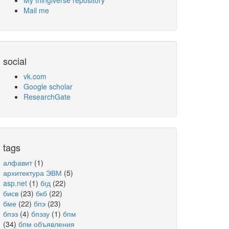
My thingiverse repository
Mail me
social
vk.com
Google scholar
ResearchGate
tags
алфавит
(1)
архитектура ЭВМ
(5)
asp.net
(1)
бгд
(22)
бисв
(23)
бкб
(22)
бме
(22)
бпэ
(23)
бпэз
(4)
бпэзу
(1)
бпм
(34)
бпм объявления