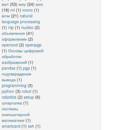
мит
(53)
миу
(24)
миз
(18)
ml
(1)
mono
(1)
мпм
(21)
natural
language processing
(1)
nlp
(1)
nucleo
(2)
объявления
(41)
оформление
(2)
openocd
(2)
openpgp
(1)
Основы цифровой
обработки
изображений
(1)
pandas
(1)
pgp
(1)
подтверждение
вывода
(1)
programming
(3)
python
(3)
robot
(1)
robotics
(2)
setup
(6)
шпаргалка
(1)
системы
компьютерной
математики
(1)
smartcard
(1)
ssh
(1)