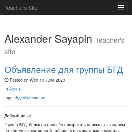
Teacher's Site
Toggl
navig
Alexander Sayapin
Teacher's
site
Объявление для группы БГД
Posted on Wed 10 June 2020
In
Архив
.
tags:
бгд
объявления
Добрый день!
Группа БГД, большая просьба прекратить присылать запросы
на доступ к электронной таблице с результатами семестра.