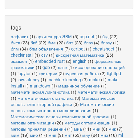
tags
алфавит
(1)
архитектура ЭВМ
(5)
asp.net
(1)
бгд
(22)
бисв
(23)
бкб
(22)
бме
(22)
бпэ
(23)
бпэз
(4)
бпэзу
(1)
бпм
(34)
бпм объявления
(7)
certbot
(1)
cheatsheet
(1)
checkinstall
(1)
csv
(1)
дискретная математика
(25)
экзамен
(1)
embedded rust
(2)
english
(1)
формальные
грамматики
(1)
gdb
(2)
язык
(1)
исследование операций
(1)
jupyter
(1)
критерии
(2)
курсовая работа
(2)
lighttpd
(2)
low-latency
(1)
machine learning
(3)
make
(1)
make
install
(1)
markdown
(1)
машинное обучение
(1)
математическая лингвистика
(1)
математическая логика
(1)
математическая статистика
(3)
Математические
основы кмпьютерной графики
(3)
Математические
основы компьютерного моделирования
(1)
Математические основы компьютерной графики
(1)
методы оптимизации
(26)
методы оптмимизации
(1)
методы принятия решений
(1)
миа
(11)
мии
(8)
мик
(7)
мим
(19)
мио
(17)
мип
(9)
мит
(53)
миу
(24)
миз
(18)
ml