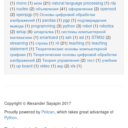
(1)
mono
(1)
мпм
(21)
natural language processing
(1)
nlp
(1)
nucleo
(2)
объявления
(41)
оформление
(2)
openocd
(2)
openpgp
(1)
Основы цифровой обработки
изображений
(1)
pandas
(1)
pgp
(1)
подтверждение
вывода
(1)
programming
(3)
python
(3)
robot
(1)
robotics
(2)
setup
(6)
шпаргалка
(1)
системы компьютерной
математики
(1)
smartcard
(1)
ssh
(1)
ssl
(1)
STM32
(2)
streaming
(1)
строка
(1)
тб
(21)
teaching
(1)
teaching
statement
(1)
Теоретические основы компьютерной
графики
(1)
Теоретические основы цифровой обработки
изображений
(2)
Теория управления
(2)
тест
(1)
учебник
(1)
up board
(1)
video
(1)
вкр
(2)
xls
(1)
Copyright © Alexander Sayapin 2017
Proudly powered by
Pelican
, which takes great advantage of
Python
.